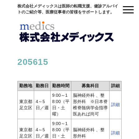
株式会社メディックスは医師の転職支援、健診アルバイ
トのご紹介等、医療従事者の皆様をサポートします。
205615
勤務地
勤務日
勤務時間
募集科目
詳細
9:00～1
脳神経外科 、整
東京都
4～5
8:00（平
形外科 ※日本脊
詳細
足立区
日／週
日・土
椎脊髄病学会指導
曜）
医あれば尚可
9:00～1
東京都
4～5
8:00（平
脳神経外科 、整
詳細
足立区
日／週
日・土
形外科