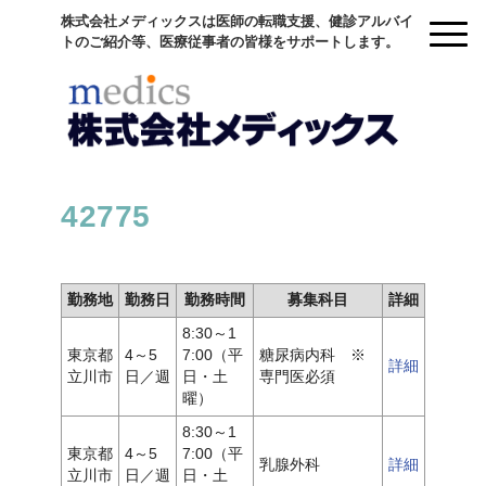
株式会社メディックスは医師の転職支援、健診アルバイ
トのご紹介等、医療従事者の皆様をサポートします。
42775
勤務地
勤務日
勤務時間
募集科目
詳細
8:30～1
東京都
4～5
7:00（平
糖尿病内科 ※
詳細
立川市
日／週
日・土
専門医必須
曜）
8:30～1
東京都
4～5
7:00（平
乳腺外科
詳細
立川市
日／週
日・土