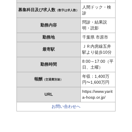
人間ドック・検
募集科目及び求人数
（数字は求人数）
診
問診・結果説
勤務内容
明・読影
勤務地
千葉県 市原市
ＪＲ内房線五井
最寄駅
駅より徒歩10分
8:00～17:00（平
勤務時間
日、土曜）
年収：1,400万
報酬
（交通費別途）
円〜1,600万円
https://www.yarit
URL
a-hosp.or.jp/
お問い合わせへ