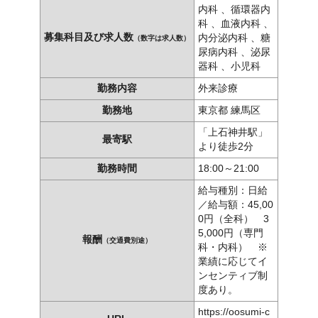
内科 、循環器内
科 、血液内科 、
募集科目及び求人数
内分泌内科 、糖
（数字は求人数）
尿病内科 、泌尿
器科 、小児科
勤務内容
外来診療
勤務地
東京都 練馬区
「上石神井駅」
最寄駅
より徒歩2分
勤務時間
18:00～21:00
給与種別：日給
／給与額：45,00
0円（全科） 3
5,000円（専門
報酬
（交通費別途）
科・内科） ※
業績に応じてイ
ンセンティブ制
度あり。
https://oosumi-c