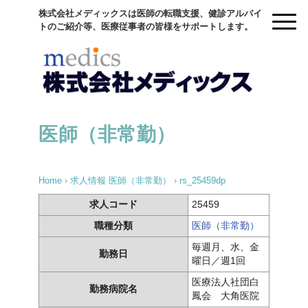
株式会社メディックスは医師の転職支援、健診アルバイ
トのご紹介等、医療従事者の皆様をサポートします。
医師（非常勤）
Home
›
求人情報
医師（非常勤）
›
rs_25459dp
求人コード
25459
職種分類
医師（非常勤）
毎週月、水、金
勤務日
曜日／週1回
医療法人社団白
勤務病院名
鳳会 大角医院